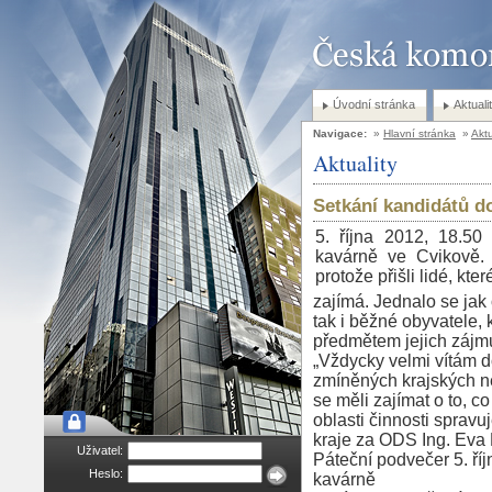
Úvodní stránka
Aktuali
Navigace:
»
Hlavní stránka
»
Aktu
Aktuality
Setkání kandidátů do
5. října 2012, 18.50
kavárně ve Cvikově. 
protože přišli lidé, kte
zajímá. Jednalo se jak
tak i běžné obyvatele, k
předmětem jejich zájm
„Vždycky velmi vítám do
zmíněných krajských ne
se měli zajímat o to, c
oblasti činnosti sprav
kraje za ODS Ing. Eva
Uživatel:
Páteční podvečer 5. říjn
Heslo:
kavárně