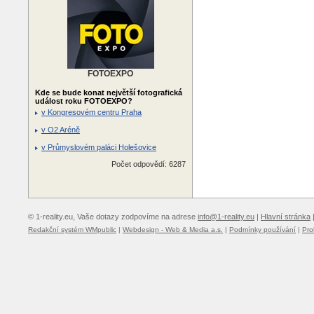
FOTOEXPO
Kde se bude konat největší fotografická
událost roku FOTOEXPO?
v Kongresovém centru Praha
v O2 Aréně
v Průmyslovém paláci Holešovice
Počet odpovědí: 6287
© 1-reality.eu, Vaše dotazy zodpovíme na adrese
info@1-reality.eu
|
Hlavní stránka
Redakční systém WMpublic
|
Webdesign - Web & Media a.s.
|
Podmínky používání
|
Pro