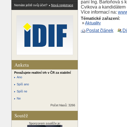
paní Ing. Bartoňová s 
Nemáte ještě svůj účet?
Nová registrace
Cvikova a kandidátem 
Více informací na:
www
Tématické zařazení:
»
Aktuality
Poslat článek
D
Anketa
Považujete realitní trh v ČR za stabilní
Ano
Spíš ano
Spíš ne
Ne
Počet hlasů: 3266
Soutěž
Sponzorem soutěže je: