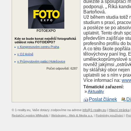
důležité a spolupráci 
podporuji. „ Říká kand
Bartoňová.
Už během studia totiž m
studium s praxí, pracov
a posléze se po absolv
FOTOEXPO
uplatnit. Tento druh sp
především zajišťuje stu
Kde se bude konat největší fotografická
událost roku FOTOEXPO?
profesního profilu do 
v Kongresovém centru Praha
A co této škole popřál
tělovýchovy paní Ing. 
v O2 Aréně
uměleckoprůmyslové skl
v Průmyslovém paláci Holešovice
rovněž jakýmsi „ostrůvk
Počet odpovědí: 6287
by sklářský obor nejen 
uplatnili se s ním v prax
Více informací na:
www
Tématické zařazení:
»
Aktuality
Poslat článek
D
© 1-reality.eu, Vaše dotazy zodpovíme na adrese
info@1-reality.eu
|
Hlavní stránka
Redakční systém WMpublic
|
Webdesign - Web & Media a.s.
|
Podmínky používání
|
Pro