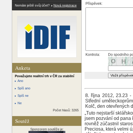
Příspěvek:
Nemáte ještě svůj účet?
Nová registrace
Kontrola:
Do spodního po
Anketa
Považujete realitní trh v ČR za stabilní
Ano
Spíš ano
8. října 2012, 23.23 -
Spíš ne
Střední uměleckoprůmy
Ne
Kolč, den otevřených d
Počet hlasů: 3265
„Tuto nejstarší sklářsk
jsem pozvání od pana ř
Soutěž
rovněž zúčastnil star
Preciosa, která velmi 
Sponzorem soutěže je: