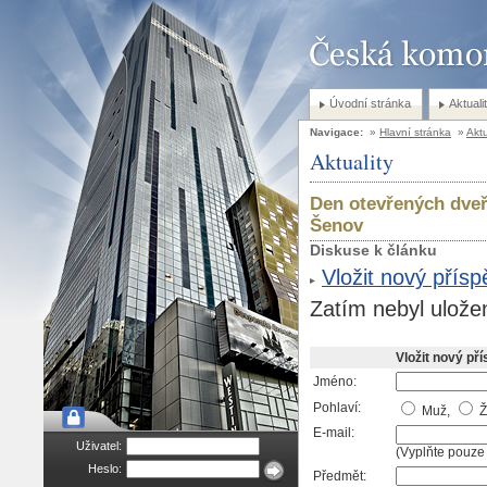
Úvodní stránka
Aktuali
Navigace:
»
Hlavní stránka
»
Aktu
Aktuality
Den otevřených dveř
Šenov
Diskuse k článku
Vložit nový přís
Zatím nebyl ulože
Vložit nový př
Jméno:
Pohlaví:
Muž,
Ž
E-mail:
Uživatel:
(Vyplňte pouze 
Heslo:
Předmět: