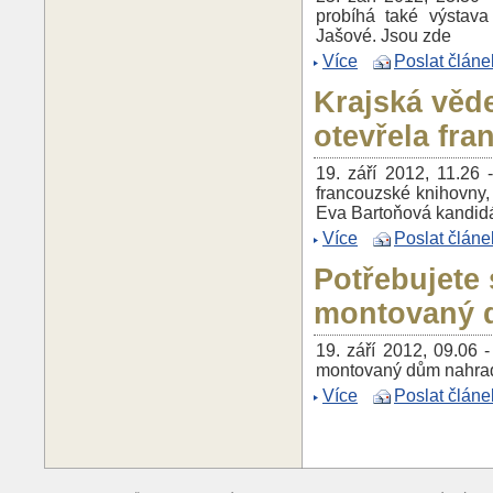
probíhá také výstav
Jašové. Jsou zde
Více
Poslat článe
Krajská věd
otevřela fr
19. září 2012, 11.26 
francouzské knihovny, 
Eva Bartoňová kandid
Více
Poslat článe
Potřebujete
montovaný
19. září 2012, 09.06 
montovaný dům nahradi
Více
Poslat článe