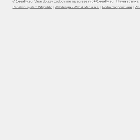
© 1-reality.eu, Vaše dotazy zodpovíme na adrese
info@1-reality.eu
|
Hlavní stránka
Redakční systém WMpublic
|
Webdesign - Web & Media a.s.
|
Podmínky používání
|
Pro