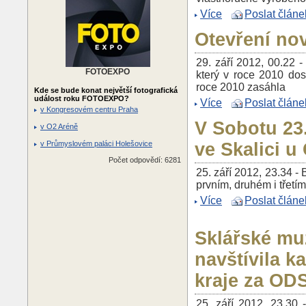
Více
Poslat článe
Otevření no
29. září 2012, 00.22 -
FOTOEXPO
který v roce 2010 dos
roce 2010 zasáhla
Kde se bude konat největší fotografická
událost roku FOTOEXPO?
Více
Poslat článe
v Kongresovém centru Praha
V Sobotu 23.
v O2 Aréně
v Průmyslovém paláci Holešovice
ve Skalici u
Počet odpovědí: 6281
25. září 2012, 23.34 - 
prvním, druhém i třetí
Více
Poslat článe
Sklářské m
navštívila 
kraje za OD
25. září 2012, 23.30