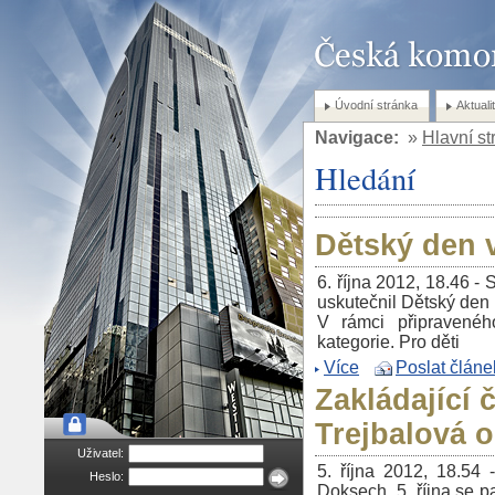
Úvodní stránka
Aktuali
Navigace:
»
Hlavní st
Hledání
Dětský den 
6. října 2012, 18.46 -
uskutečnil Dětský den 
V rámci připravené
kategorie. Pro děti
Více
Poslat článe
Zakládající
Trejbalová o
Uživatel:
5. října 2012, 18.54
Heslo:
Doksech. 5. října se p