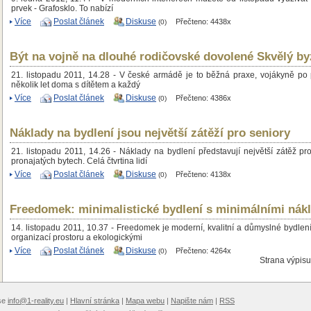
prvek - Grafosklo. To nabízí
Více
Poslat článek
Diskuse
Přečteno: 4438x
(0)
Být na vojně na dlouhé rodičovské dovolené Skvělý b
21. listopadu 2011, 14.28 - V české armádě je to běžná praxe, vojákyně po
několik let doma s dítětem a každý
Více
Poslat článek
Diskuse
Přečteno: 4386x
(0)
Náklady na bydlení jsou největší zátěží pro seniory
21. listopadu 2011, 14.26 - Náklady na bydlení představují největší zátěž pro 
pronajatých bytech. Celá čtvrtina lidí
Více
Poslat článek
Diskuse
Přečteno: 4138x
(0)
Freedomek: minimalistické bydlení s minimálními nák
14. listopadu 2011, 10.37 - Freedomek je moderní, kvalitní a důmyslné bydle
organizací prostoru a ekologickými
Více
Poslat článek
Diskuse
Přečteno: 4264x
(0)
Strana výpis
ese
info@1-reality.eu
|
Hlavní stránka
|
Mapa webu
|
Napište nám
|
RSS