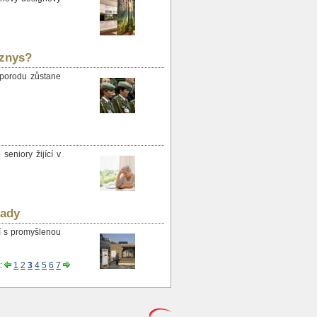
yznys?
 porodu zůstane
seniory žijící v
lady
ní s promyšlenou
u:
1
2
3
4
5
6
7