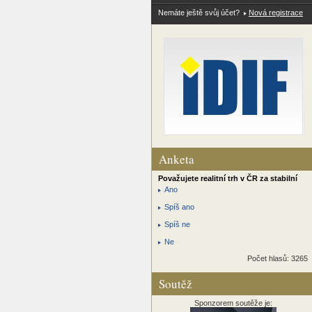
Nemáte ještě svůj účet?
Nová registrace
Anketa
Považujete realitní trh v ČR za stabilní
Ano
Spíš ano
Spíš ne
Ne
Počet hlasů: 3265
Soutěž
Sponzorem soutěže je: