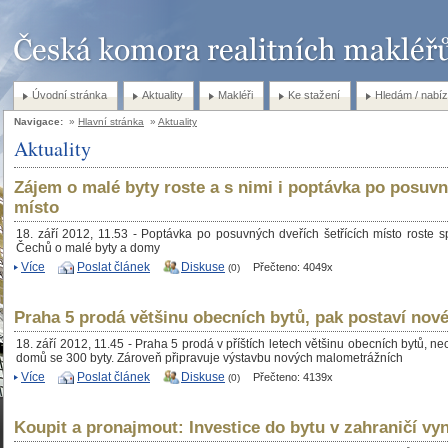
Úvodní stránka
Aktuality
Makléři
Ke stažení
Hledám / nabíz
Navigace:
»
Hlavní stránka
»
Aktuality
Aktuality
Zájem o malé byty roste a s nimi i poptávka po posuvný
místo
18. září 2012, 11.53 - Poptávka po posuvných dveřích šetřících místo roste 
Čechů o malé byty a domy
Více
Poslat článek
Diskuse
Přečteno: 4049x
(0)
Praha 5 prodá většinu obecních bytů, pak postaví nov
18. září 2012, 11.45 - Praha 5 prodá v příštích letech většinu obecních bytů, ne
domů se 300 byty. Zároveň připravuje výstavbu nových malometrážních
Více
Poslat článek
Diskuse
Přečteno: 4139x
(0)
Koupit a pronajmout: Investice do bytu v zahraničí vyn