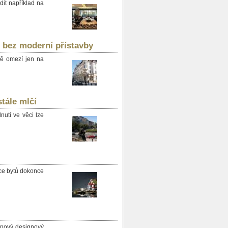
dit například na
 bez moderní přístavby
ně omezí jen na
tále mlčí
nutí ve věci lze
jce bytů dokonce
 nový designový