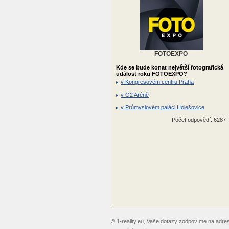
FOTOEXPO
Kde se bude konat největší fotografická
událost roku FOTOEXPO?
v Kongresovém centru Praha
v O2 Aréně
v Průmyslovém paláci Holešovice
Počet odpovědí: 6287
© 1-reality.eu, Vaše dotazy zodpovíme na adr