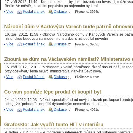
17. září 2012, 11.49 - Kdo chce koupit byt jako bezpečnou investici, může vsa
Berlín. Ve městě je stabilní poptávka po nájemním bydlení
Více
Poslat článek
Diskuse
Přečteno: 3924x
(0)
Národní dům v Karlových Varech bude patrně obnoven
16. září 2012, 11.58 - Obnova Národního domu v Karlových Varech se patr
historickou budovu a na moderní přístavbu, s níž počítal původní
Více
Poslat článek
Diskuse
Přečteno: 3965x
(0)
Zbourá se dům na Václavském náměstí? Ministerstvo s
15. září 2012, 12.01 - "Vzhledem k velké náročnosti řízení dosud běží, rozhod
brzy očekávat," řekla mluvčí ministerstva Markéta Ševčíková.
Více
Poslat článek
Diskuse
Přečteno: 4069x
(0)
Co vám pomůže lépe prodat či koupit byt
14. září 2012, 12.03 - Někteří specialisté si od nových služeb pro kupce i prode
slibují, že "pohnou" s nepříliš dynamickým nemovitostním trhem.
Více
Poslat článek
Diskuse
Přečteno: 4091x
(0)
Grafosklo: Jak využít tento HIT v interiéru
9. ledna 2012, 11.44 - V moderních interiérech můžete od listopadu využívat