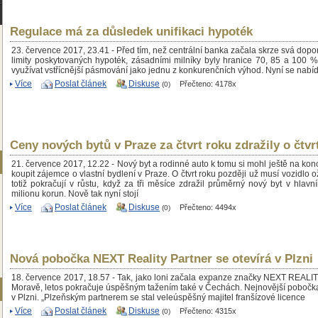
Regulace má za důsledek unifikaci hypoték
23. července 2017, 23.41 - Před tím, než centrální banka začala skrze svá dopo
limity poskytovaných hypoték, zásadními milníky byly hranice 70, 85 a 100 
využívat vstřícnější pásmování jako jednu z konkurenčních výhod. Nyní se nabí
Více
Poslat článek
Diskuse
Přečteno: 4178x
(0)
Ceny nových bytů v Praze za čtvrt roku zdražily o čtvr
21. července 2017, 12.22 - Nový byt a rodinné auto k tomu si mohl ještě na kon
koupit zájemce o vlastní bydlení v Praze. O čtvrt roku později už musí vozidlo o
totiž pokračují v růstu, když za tři měsíce zdražil průměrný nový byt v hlavn
milionu korun. Nově tak nyní stojí
Více
Poslat článek
Diskuse
Přečteno: 4494x
(0)
Nová pobočka NEXT Reality Partner se otevírá v Plzni
18. července 2017, 18.57 - Tak, jako loni začala expanze značky NEXT REA
Moravě, letos pokračuje úspěšným tažením také v Čechách. Nejnovější pobočk
v Plzni. „Plzeňským partnerem se stal veleúspěšný majitel franšízové licence
Více
Poslat článek
Diskuse
Přečteno: 4315x
(0)