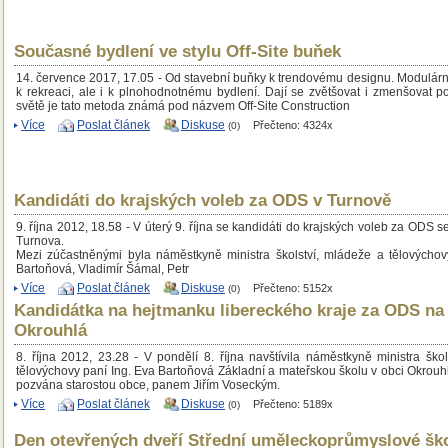
Současné bydlení ve stylu Off-Site buňek
14. července 2017, 17.05 - Od stavební buňky k trendovému designu. Modulárn
k rekreaci, ale i k plnohodnotnému bydlení. Dají se zvětšovat i zmenšovat p
světě je tato metoda známá pod názvem Off-Site Construction
Více
Poslat článek
Diskuse
Přečteno: 4324x
(0)
Kandidáti do krajských voleb za ODS v Turnově
9. října 2012, 18.58 - V úterý 9. října se kandidáti do krajských voleb za ODS se
Turnova.
Mezi zúčastněnými byla náměstkyně ministra školství, mládeže a tělovýchov
Bartoňová, Vladimír Šámal, Petr
Více
Poslat článek
Diskuse
Přečteno: 5152x
(0)
Kandidátka na hejtmanku libereckého kraje za ODS na
Okrouhlá
8. října 2012, 23.28 - V pondělí 8. října navštívila náměstkyně ministra ško
tělovýchovy paní Ing. Eva Bartoňová Základní a mateřskou školu v obci Okrouhl
pozvána starostou obce, panem Jiřím Voseckým.
Více
Poslat článek
Diskuse
Přečteno: 5189x
(0)
Den otevřených dveří Střední uměleckoprůmyslové šk