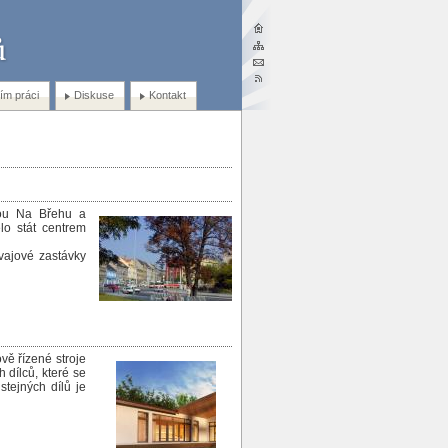
ím práci
Diskuse
Kontakt
kou Na Břehu a
o stát centrem
mvajové zastávky
vě řízené stroje
 dílců, které se
stejných dílů je