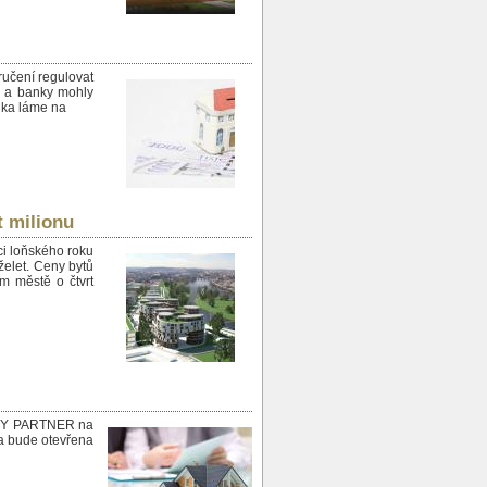
ručení regulovat
% a banky mohly
dka láme na
t milionu
ci loňského roku
želet. Ceny bytů
ím městě o čtvrt
LITY PARTNER na
a bude otevřena