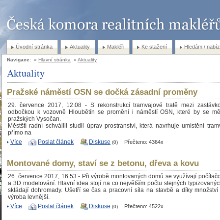
Úvodní stránka
Aktuality
Makléři
Ke stažení
Hledám / nabíz
Navigace:
»
Hlavní stránka
»
Aktuality
Aktuality
Pražské náměstí OSN se dočká zásadní proměny
29. července 2017, 12.08 - S rekonstrukcí tramvajové tratě mezi zastáv
odbočkou k vozovně Hloubětín se promění i náměstí OSN, které by se měl
pražských Vysočan.
Městští radní schválili studii úprav prostranství, která navrhuje umístění tra
přímo na
Více
Poslat článek
Diskuse
Přečteno: 4364x
(0)
Montované domy, staví se z betonu, dřeva a kovu
26. července 2017, 16.53 - Při výrobě montovaných domů se využívají počítačo
a 3D modelování. Hlavní idea stojí na co největším počtu stejných typizovaných
skládají dohromady. Ušetří se čas a pracovní síla na stavbě a díky množství 
výroba levnější.
Více
Poslat článek
Diskuse
Přečteno: 4522x
(0)