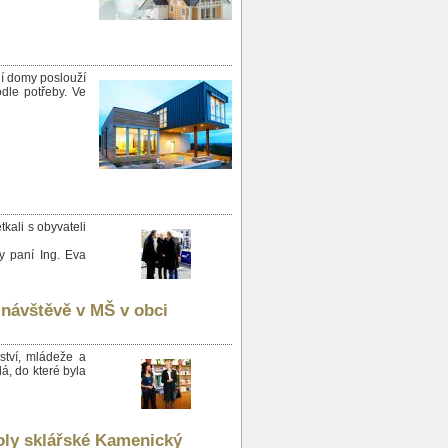
í domy poslouží
odle potřeby. Ve
tkali s obyvateli
y paní Ing. Eva
 návštěvě v MŠ v obci
lství, mládeže a
á, do které byla
oly sklářské Kamenický