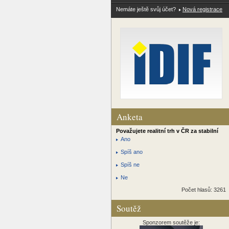
Nemáte ještě svůj účet?
Nová registrace
Anketa
Považujete realitní trh v ČR za stabilní
Ano
Spíš ano
Spíš ne
Ne
Počet hlasů: 3261
Soutěž
Sponzorem soutěže je: